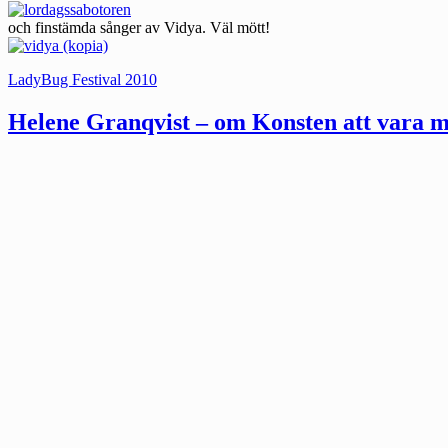
och finstämda sånger av Vidya. Väl mött!
Kategorier:
LadyBug Festival 2010
Helene Granqvist – om Konsten att vara m