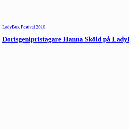
Kategorier:
LadyBug Festival 2010
Dorisgenipristagare Hanna Sköld på LadyB