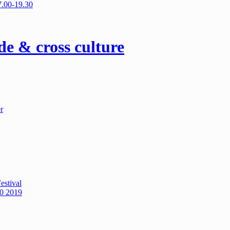
7.00-19.30
de & cross culture
r
estival
0 2019