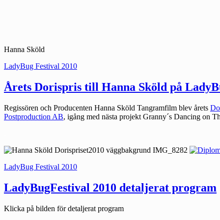
Hanna Sköld
Kategorier:
LadyBug Festival 2010
Årets Dorispris till Hanna Sköld på LadyB
Regissören och Producenten Hanna Sköld Tangramfilm blev årets
Dor
Postproduction AB
, igång med nästa projekt Granny´s Dancing on The
.
Kategorier:
LadyBug Festival 2010
LadyBugFestival 2010 detaljerat program
Klicka på bilden för detaljerat program