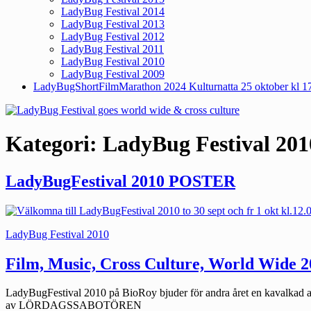
LadyBug Festival 2014
LadyBug Festival 2013
LadyBug Festival 2012
LadyBug Festival 2011
LadyBug Festival 2010
LadyBug Festival 2009
LadyBugShortFilmMarathon 2024 Kulturnatta 25 oktober kl 1
Kategori:
LadyBug Festival 201
LadyBugFestival 2010 POSTER
Kategorier:
LadyBug Festival 2010
Film, Music, Cross Culture, World Wide 2
LadyBugFestival 2010 på BioRoy bjuder för andra året en kavalkad av e
av LÖRDAGSSABOTÖREN