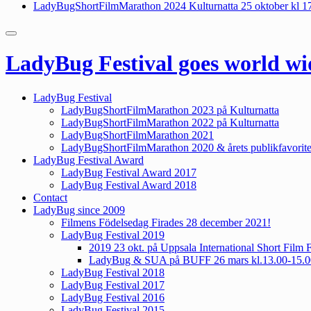
LadyBugShortFilmMarathon 2024 Kulturnatta 25 oktober kl 1
LadyBug Festival goes world wi
LadyBug Festival
LadyBugShortFilmMarathon 2023 på Kulturnatta
LadyBugShortFilmMarathon 2022 på Kulturnatta
LadyBugShortFilmMarathon 2021
LadyBugShortFilmMarathon 2020 & årets publikfavorite
LadyBug Festival Award
LadyBug Festival Award 2017
LadyBug Festival Award 2018
Contact
LadyBug since 2009
Filmens Födelsedag Firades 28 december 2021!
LadyBug Festival 2019
2019 23 okt. på Uppsala International Short Film F
LadyBug & SUA på BUFF 26 mars kl.13.00-15.0
LadyBug Festival 2018
LadyBug Festival 2017
LadyBug Festival 2016
LadyBug Festival 2015