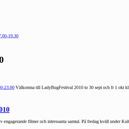
7.00-19.30
0
Välkomna till LadyBugFestival 2010 to 30 sept och fr 1 okt k
010
ngagerande filmer och intressanta samtal. På fredag kväll under Kultur