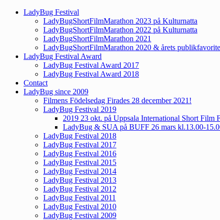
LadyBug Festival
LadyBugShortFilmMarathon 2023 på Kulturnatta
LadyBugShortFilmMarathon 2022 på Kulturnatta
LadyBugShortFilmMarathon 2021
LadyBugShortFilmMarathon 2020 & årets publikfavorite
LadyBug Festival Award
LadyBug Festival Award 2017
LadyBug Festival Award 2018
Contact
LadyBug since 2009
Filmens Födelsedag Firades 28 december 2021!
LadyBug Festival 2019
2019 23 okt. på Uppsala International Short Film F
LadyBug & SUA på BUFF 26 mars kl.13.00-15.0
LadyBug Festival 2018
LadyBug Festival 2017
LadyBug Festival 2016
LadyBug Festival 2015
LadyBug Festival 2014
LadyBug Festival 2013
LadyBug Festival 2012
LadyBug Festival 2011
LadyBug Festival 2010
LadyBug Festival 2009